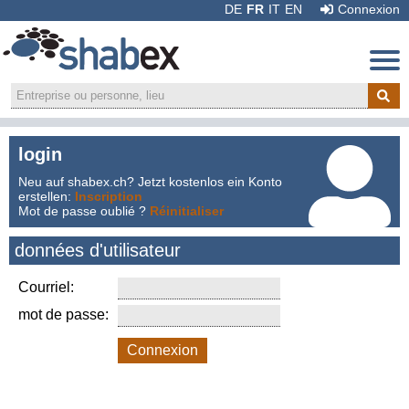
DE
FR
IT
EN
Connexion
login
Recommander:
Neu auf shabex.ch? Jetzt kostenlos ein Konto
erstellen:
Inscription
Mot de passe oublié ?
Réinitialiser
données d'utilisateur
Courriel:
mot de passe:
Connexion