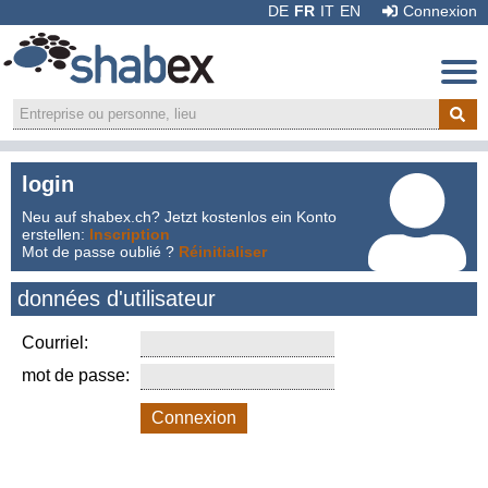
DE
FR
IT
EN
Connexion
login
Recommander:
Neu auf shabex.ch? Jetzt kostenlos ein Konto
erstellen:
Inscription
Mot de passe oublié ?
Réinitialiser
données d'utilisateur
Courriel:
mot de passe:
Connexion