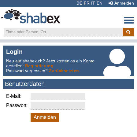
DE
FR
IT
EN
Anmelden
Login
Weiterempfehlen:
Neu auf shabex.ch? Jetzt kostenlos ein Konto
erstellen:
Registrierung
Passwort vergessen?
Zurücksetzten
Benutzerdaten
E-Mail:
Passwort:
Anmelden