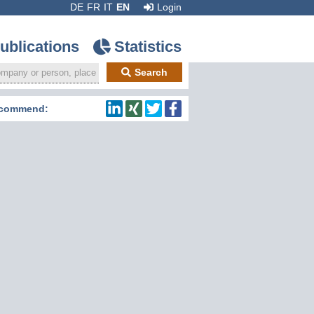
DE
FR
IT
EN
Login
ublications
Statistics
Search
commend: